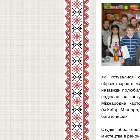
які готувалися
образотворчого ми
назавжди полюбили
надіслані на конк
Міжнародна карто
(м.Київ), Міжнаро
багато інших.
Студія образотв
мистецтва в районі