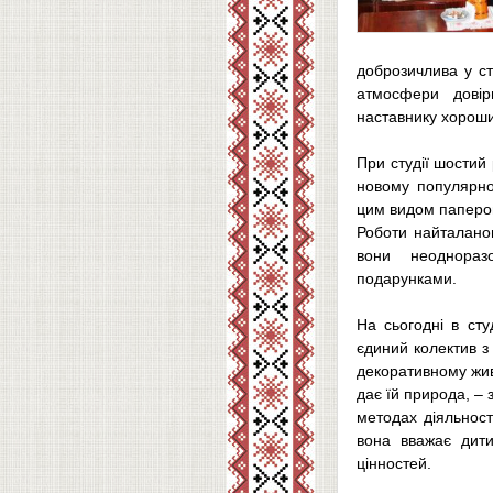
доброзичлива у ст
атмосфери довір
наставнику хорош
При студії шостий 
новому популярно
цим видом паперов
Роботи найталанов
вони неоднораз
подарунками.
На сьогодні в сту
єдиний колектив з
декоративному жив
дає їй природа, – 
методах діяльност
вона вважає дитин
цінностей.