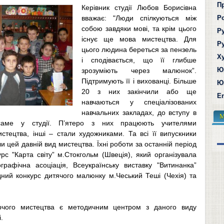
П
Керівник студії Любов Борисівна
вважає: "Люди спілкуються між
Р
собою завдяки мові, та крім цього
Р
існує ще мова мистецтва. Для
Р
цього людина береться за пензель
Х
і сподівається, що її глибше
Ю
зрозуміють через малюнок”.
Підтримують її і вихованці. Більше
Ю
20 з них закінчили або ще
En
навчаються у спеціалізованих
навчальних закладах, до вступу в
М
 саме у студії. П’ятеро з них працюють учителями
стецтва, інші – стали художниками. Та всі її випускники
 цей давній вид мистецтва. Їхні роботи за останній період
урс "Карта світу” м.Стокгольм (Швеція), який організувала
графічна асоціація, Всеукраїнську виставку "Витинанка”
дний конкурс дитячого малюнку м.Чеський Теші (Чехія) та
орчого мистецтва є методичним центром з даного виду
.