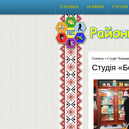
ГОЛОВНА
НОВИНИ
ГУРТКИ
Головна
» Студія "Боржав
Студія «