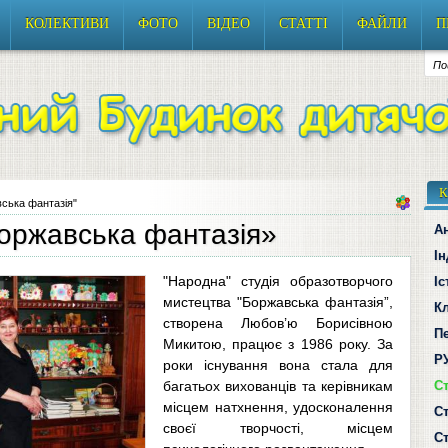
КОЛЕКТИВИ
ФОТО
ВІДЕО
СТАТТІ
ФАЙЛИ
П
К
ська фантазія"
Боржавська фантазія»
А
І
"Народна" студія образотворчого
І
мистецтва "Боржавська фантазія”,
Кл
створена Любов’ю Борисівною
Пе
Микитою, працює з 1986 року. За
Р
роки існування вона стала для
багатьох вихованців та керівникам
С
місцем натхнення, удосконалення
Cт
своєї творчості, місцем
Cт