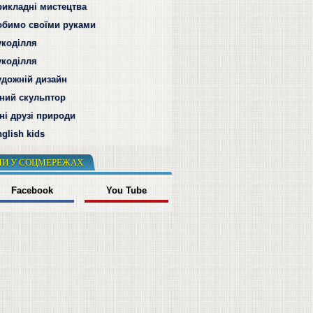
рикладні мистецтва
обимо своїми руками
укоділля
укоділля
удожній дизайн
ний скульптор
ні друзі природи
glish kids
И У СОЦМЕРЕЖАХ
Facebook
You Tube