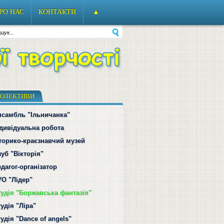
РО НАС
КОНТАКТИ
▲
ОЛЕКТИВИ
нсамбль "Ільничанка"
ндивідуальна робота
сторико-краєзнавчий музей
уб "Вікторія"
дагог-організатор
УО "Лідер"
тудія "Боржавська фантазія"
удія "Ліра"
удія "Dance of angels"