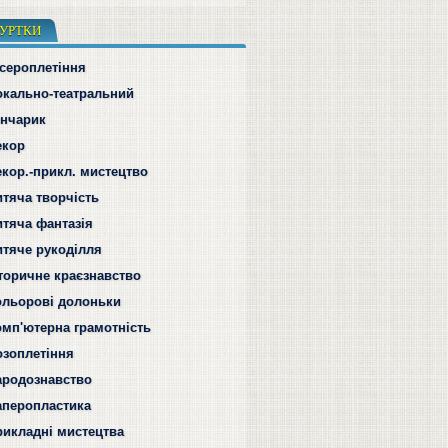
УРТКИ
ісероплетіння
окально-театральний
ончарик
екор
екор.-прикл. мистецтво
итяча творчість
итяча фантазія
итяче рукоділля
сторичне краєзнавство
ольорові долоньки
омп'ютерна грамотність
озоплетіння
ародознавство
аперопластика
рикладні мистецтва