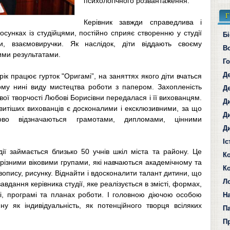
психологічного розвантаження.
Г
Керівник завжди справедлива і
осунках із студійцями, постійно сприяє створенню у студії
Б
и, взаємовиручки. Як наслідок, діти віддають своєму
В
ими результатами.
Г
Д
рік працює гурток "Оригамі”, на заняттях якого діти вчаться
му нині виду мистецтва роботи з папером. Захопленість
Д
ої творчості Любові Борисівни передалася і її вихованцям.
Д
итіших вихованців є досконалими і ексклюзивними, за що
Д
ово відзначаються грамотами, дипломами, цінними
Д
І
дії займається близько 50 учнів шкіл міста та району. Це
К
 різними віковими групами, які навчаються академічному та
К
опису, рисунку. Віднайти і вдосконалити талант дитини, що
Л
завдання керівника студії, яке реалізується в змісті, формах,
і, програмі та планах роботи. І головною діючою особою
Н
у як індивідуальність, як потенційного творця всіляких
П
П