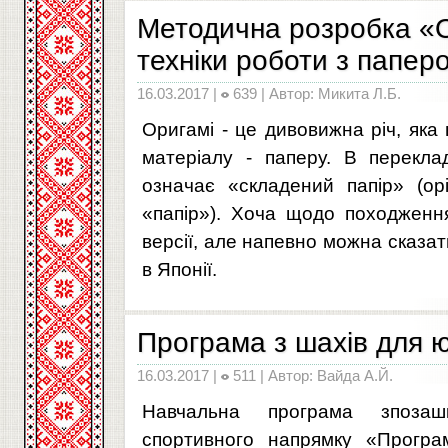
Методична розробка «Ор
техніки роботи з папер
16.03.2017 |
639 | Автор: Микита Л.Б.
Оригамі - це дивовижна річ, яка
матеріалу - паперу. В переклад
означає «складений папір» (орі
«папір»). Хоча щодо походження
версії, але напевно можна сказа
в Японії.
Програма з шахів для ю
16.03.2017 |
511 | Автор: Вайда А.Й.
Навчальна програма зпозашкі
спортивного напрямку «Прогр