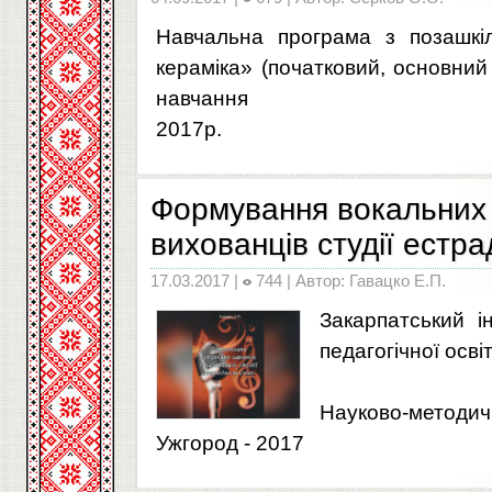
Навчальна програма з позашкіл
кераміка» (початковий, основний
навчання
2017р.
Формування вокальних 
вихованців студії естра
17.03.2017 |
744 | Автор: Гавацко Е.П.
Закарпатський і
педагогічної осві
Науково-методич
Ужгород - 2017