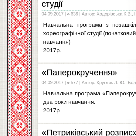
студії
04.09.2017 |
636 | Автор: Ходорівська К.В., 
Навчальна програма з позашкіл
хореографічної студії (початковий
навчання)
2017р.
«Паперокручення»
04.09.2017 |
577 | Автор: Круглик Л. Ю., Бєл
Навчальна програма «Паперокру
два роки навчання.
2017р.
«Петриківський розпис