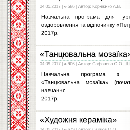
04.09.2017 |
586 | Автор: Корнієнко А.В.
Навчальна програма для гурт
оздоровлення та відпочинку «Пет
2017р.
«Танцювальна мозаїка
04.09.2017 |
906 | Автор: Сафонова О.О., Ш
Навчальна програма з по
«Танцювальна мозаїка» (поча
навчання
2017р.
«Художня кераміка»
04.09.2017 |
679 | Автор: Сєрков О.О.