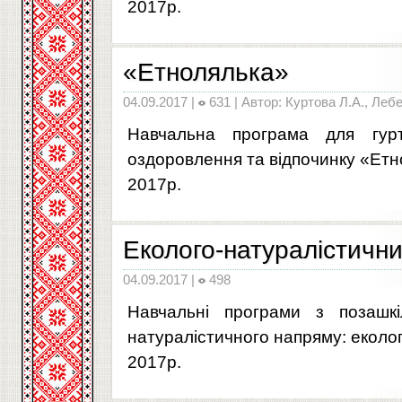
2017р.
«Етнолялька»
04.09.2017 |
631 | Автор: Куртова Л.А., Леб
Навчальна програма для гурт
оздоровлення та відпочинку «Ет
2017р.
Еколого-натуралістичн
04.09.2017 |
498
Навчальні програми з позашкіл
натуралістичного напряму: еколог
2017р.