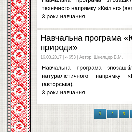
технічного напрямку «Квілінг» (ав
3 роки навчання
Навчальна програма «Ю
природи»
16.03.2017 |
653 | Автор: Шнелцер В.М.
Навчальна програма зпозашкіл
натуралістичного напрямку 
(авторська).
3 роки навчання
1
2
3