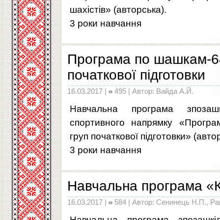
шахістів» (авторська).
3 роки навчання
Програма по шашкам-64
початкової підготовки
16.03.2017 |
495 | Автор: Вайда А.Й.
Навчальна програма зпозашкі
спортивного напрямку «Прогр
груп початкової підготовки» (автор
3 роки навчання
Навчальна програма «К
16.03.2017 |
584 | Автор: Сенинець Н.П., Ра
Навчальна програма зпозашкіл