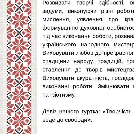
Розвивати творчі здібності, в
задуми, виконуючи різні робот
мислення, уявлення про кра
формуванню духовної особистості
під час виконання роботи, розвив
українського народного мистец
Виховувати любов до прекрасного
спадщини народу, традицій, пр
ставлення до творів мистецтва
Виховувати акуратність, послідо
виконанні роботи. Зміцнювати 
патріотизму.
Девіз нашого гуртка: «Творчість
веде до свободи».