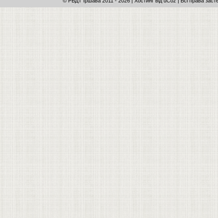
© РБДТ Іршава 2011
-
2026 |
Хостинг від
uCoz
| Всі права заст