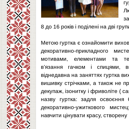
г
Л
за
8 до 16 років і поділені на дві гру
Метою гуртка є ознайомити вихов
декоративно-прикладного мисте
мотивами, елементами та тех
в’язання гачком і спицями, 
віднедавна на заняттях гуртка вих
вишивку стрічками, а також не 
декупаж, ізонитку і фриволіте ( с
назву гуртка: задля освоєння б
декоративно-ужиткового мисте
навчити цінувати красу, створену