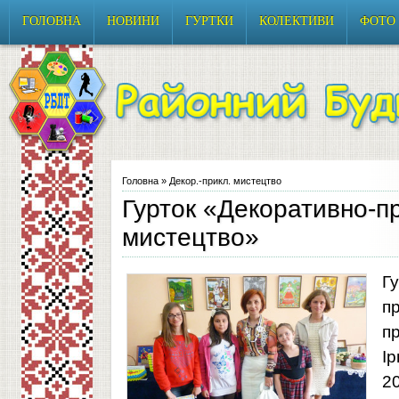
ГОЛОВНА
НОВИНИ
ГУРТКИ
КОЛЕКТИВИ
ФОТО
Головна
» Декор.-прикл. мистецтво
Гурток «Декоративно-п
мистецтво»
Г
п
п
І
2