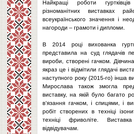
Найкращі роботи гуртківц
різноманітних виставках рай
всеукраїнського значення і не
нагороди – грамоти і дипломи.
В 2014 році вихованка гурт
представила на суд глядачів п
вироби, створені гачком. Дівчин
якраз це і відмітили глядачі вист
наступного року (2015-го) інша в
Мирослава також змогла пред
виставку, на якій було багато роб
в’язання гачком, і спицями, і в
робіт створених в техніці ізони
техніці фриволіте. Виставк
відвідувачам.