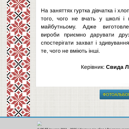
На заняттях гуртка дівчатка і хл
того, чого не вчать у школі і
майбутньому. Адже виготовл
вироби приємно дарувати дру
спостерігати захват і здивуван
те, чого не вміють інші.
Керівник:
Свида Л
ФОТОАЛЬБО