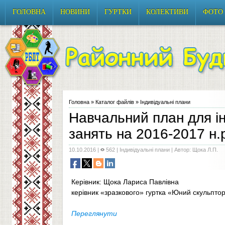
ГОЛОВНА
НОВИНИ
ГУРТКИ
КОЛЕКТИВИ
ФОТО
Головна
»
Каталог файлів
»
Індивідуальні плани
Навчальний план для і
занять на 2016-2017 н.
10.10.2016 |
562 |
Індивідуальні плани
| Автор: Щока Л.П.
Керівник: Щока Лариса Павлівна
керівник «зразкового» гуртка «Юний скульпто
Переглянути