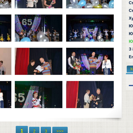
Ст
Ст
Х
Ю
Ю
Ю
З 
En
М
1
2
3
>>>