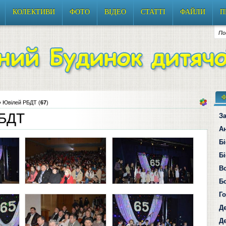
КОЛЕКТИВИ
ФОТО
ВІДЕО
СТАТТІ
ФАЙЛИ
П
Ф
 Ювілей РБДТ (
67
)
РБДТ
За
А
Б
Бі
В
Б
Г
Д
Д