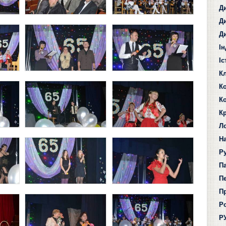
Д
Д
Д
І
І
Кл
К
К
К
Л
Н
Р
П
Пе
П
Р
Р