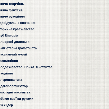
итяча творчість
итяча фантазія
итяче рукоділля
ндивідуальне навчання
сторичне краєзнавство
уб Вікторія
ольорові долоньки
омп'ютерна грамотність
раєзнавчий музей
озоплетіння
ародознавство, Прикл. мистецтва
укоділля
аперопластика
дагог-організатор
рикладні мистецтва
обимо своїми руками
УО Лідер