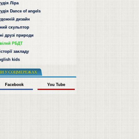
удія Ліра
удія Dance of angels
удожній дизайн
ний скульптор
ні друзі природи
вілей РБДТ
історії закладу
glish kids
И У СОЦМЕРЕЖАХ
Facebook
You Tube