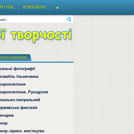
РО НАС
КОНТАКТИ
▲
ОТОАЛЬБОМИ
гальні фотографії
нсамбль Ільничанка
ісероплетіння
сероплетіння, Рукоділля
окально-театральний
оржавська фантазія
ончарик
екор
екор.-прикл. мистецтво