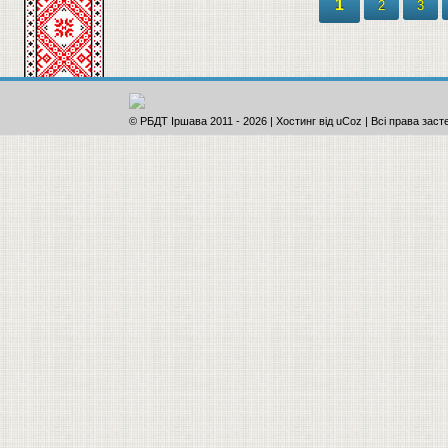
1
2
3
© РБДТ Іршава 2011
-
2026 |
Хостинг від
uCoz
| Всі права заст