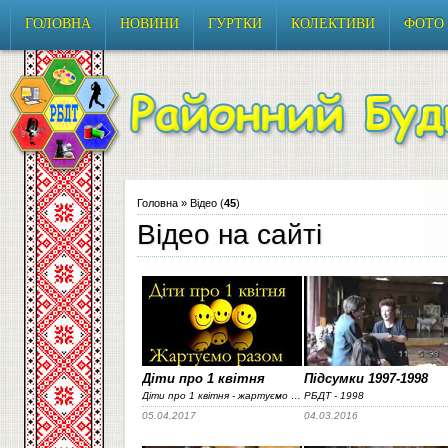
ГОЛОВНА
НОВИНИ
ГУРТКИ
КОЛЕКТИВИ
ФОТО
Головна
» Відео (
45
)
Відео на сайті
Діти про 1 квітня
Підсумки 1997-1998
Діти про 1 квітня - жартуємо разом
РБДТ - 1998
05.04.2017
04.03.2016