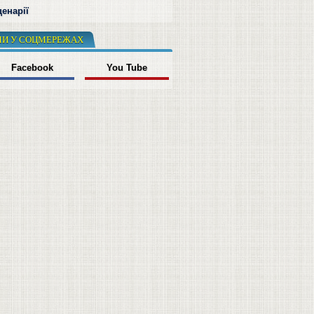
енарії
И У СОЦМЕРЕЖАХ
Facebook
You Tube