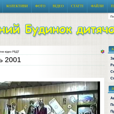
КОЛЕКТИВИ
ФОТО
ВІДЕО
СТАТТІ
ФАЙЛИ
П
К
тне відео РБДТ
ь 2001
За
Р
Ст
Ст
В
А
П
П