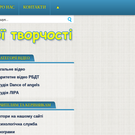
РО НАС
КОНТАКТИ
▲
АТЕГОРІЇ ВІДЕО
гальне відео
аритетне відео РБДТ
удія Dance of angels
удія ЛІРА
ЧИТЕЛЯМ ТА КЕРІВНИКАМ
втори на нашому сайті
сихологічна служба
рограми