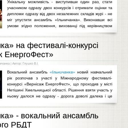
Унікальну можливість - виступивши один раз, стати
учасником одразу двох конкурсів і отримати оцінки та
дипломи одразу від двох незалежних складів журі - не
міг упустити ансамбль «Ільничанка». Виконавши всі
умови згідно положення, вихованці під керівництвом
та Степана Степановича Гавацко почали активну підготовку
 паче, що й досві
...
ка» на фестивалі-конкурсі
ж ЕнергоФест»
ничанка
| Автор: Глушко В.І.
Вокальний ансамбль
«Ільничанка»
новий навчальний
рік розпочав з участі у Міжнародному фестивалі-
конкурсі «Вернісаж ЕнергоФест», що проходив у місті
Нетішині Хмельницької області. Рішення взяти участь у
ньому далося не одразу - дорога доволі далека і це
итрати для кожного з учасників. Все ж
...
нка» - вокальний ансамбль
ого РБДТ