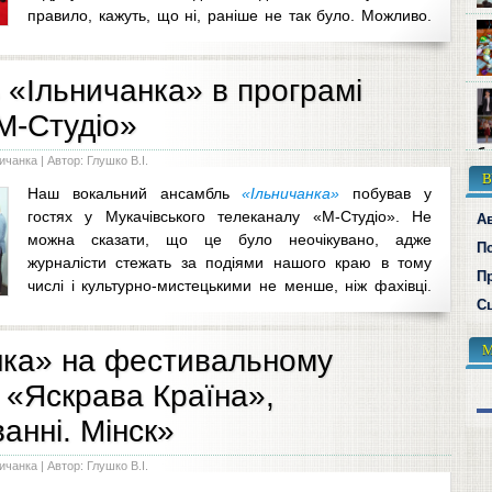
правило, кажуть, що ні, раніше не так було. Можливо.
 мистецькі твори, споглядати витвори архітекторів, слухати
ройнятися їх змістом, поневолі
...
 «Ільничанка» в програмі
М-Студіо»
ба
ничанка
| Автор: Глушко В.І.
В
Наш вокальний ансамбль
«Ільничанка»
побував у
гостях у Мукачівського телеканалу «М-Студіо». Не
А
можна сказати, що це було неочікувано, адже
П
журналісти стежать за подіями нашого краю в тому
П
числі і культурно-мистецькими не менше, ніж фахівці.
Сц
ого чудового дитячого колективу не могли пройти по
...
М
нка» на фестивальному
 «Яскрава Країна»,
аннi. Miнск»
ничанка
| Автор: Глушко В.І.