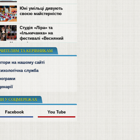
Юні умільці дивують
своєю майстерністю
Студія «Ліра» та
«Ільничанка» на
фестивалі «Весняний
л» в Ужгороді
ЧИТЕЛЯМ ТА КЕРІВНИКАМ
втори на нашому сайті
сихологічна служба
рограми
енарії
И У СОЦМЕРЕЖАХ
Facebook
You Tube