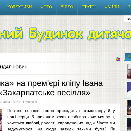
КОЛЕКТИВИ
ФОТО
ВІДЕО
СТАТТІ
ФАЙЛИ
П
НДАР НОВИН
ка» на прем’єрі кліпу Івана
«Закарпатське весілля»
до
ничанка
| Автор: Глушко В.І.
Повіяло весною: тепло приходить в атмосферу й у
наші серця. З приходом весни особливо хочеться змін,
хочеться любові, радості, справджених надій. Часто ми
задумуємося, чи люди завжди такими були? Як