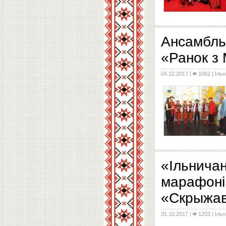
Все ж, якщо читати
музику і глибоко п
Ансамбль
«Ранок з 
04.12.2017
|
1062 |
Іль
Останні успіхи ць
«Ільнича
марафоні
«Скрыжав
31.10.2017
|
1203 |
Іль