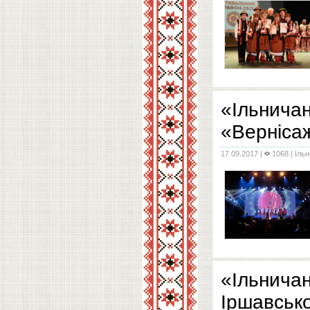
Ельвіри Петрівни 
до фестивалю, тим
«Ільничан
«Верніса
17.09.2017
|
1068 |
Іль
зумовило немалі в
«Ільнича
Іршавськ