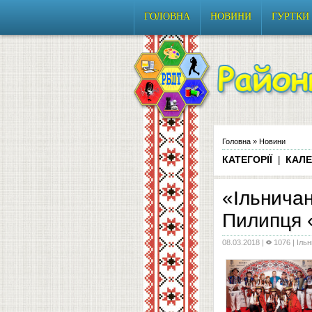
ГОЛОВНА
НОВИНИ
ГУРТКИ
Головна
»
Новини
КАТЕГОРІЇ
КАЛЕ
|
«Ільничан
Пилипця 
08.03.2018
|
1076 |
Іль