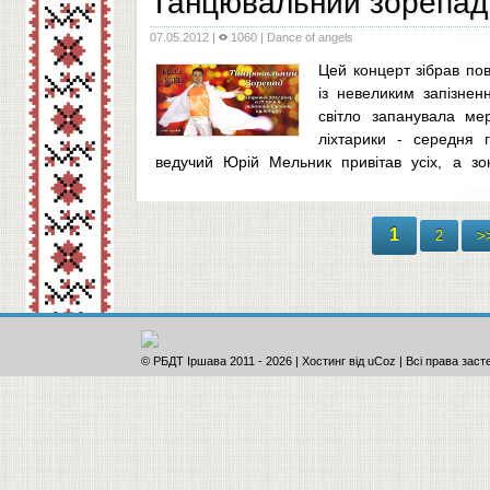
Танцювальний зорепад 
07.05.2012
|
1060 |
Dance of angels
Цей концерт зібрав пов
із невеликим запізнен
світло запанувала ме
ліхтарики - середня 
ведучий Юрій Мельник привітав усіх, а зо
святом
...
1
2
>
© РБДТ Іршава 2011
-
2026 |
Хостинг від
uCoz
| Всі права заст