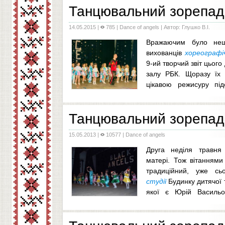
Танцювальний зорепад 
14.05.2015
|
785 |
Dance of angels
| Автор: Глушко В.І.
Вражаючим було нещ
вихованців
хореографіч
9-ий творчий звіт цього
залу РБК. Щоразу їх 
цікавою режисуру підс
найочікуваним є п
...
Танцювальний зорепад 
15.05.2013
|
10577 |
Dance of angels
Друга неділя травня
матері. Тож вітаннями
традиційний, уже с
студії
Будинку дитячої 
якої є Юрій Васильо
глядачів організатори подару
...