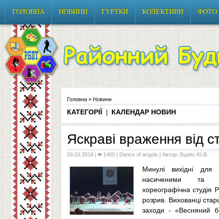
ГОЛОВНА
НОВИНИ
ГУРТКИ
КОЛЕКТИВИ
ФОТО
Головна
»
Новини
КАТЕГОРІЇ
КАЛЕНДАР НОВИН
|
Яскраві враження від ст
29.03.2018
|
1460 |
Dance of angels
| Автор: Буряс Ю.В.
Минулі вихідні для 
насиченими та ре
хореографічна студія
розрив. Вихованці старш
заходи - «Весняний б