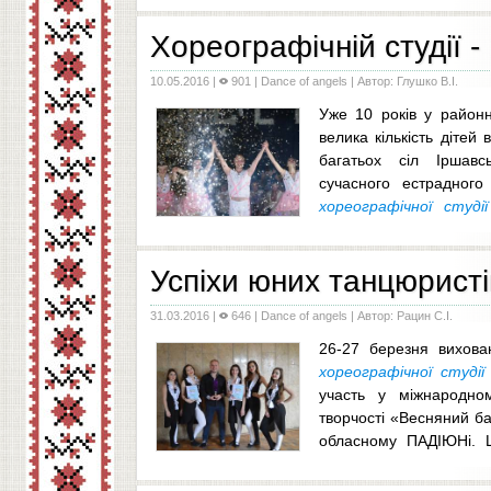
Хореографічній студії - 
10.05.2016
|
901 |
Dance of angels
| Автор: Глушко В.І.
Уже 10 років у районн
велика кількість дітей 
багатьох сіл Іршав
сучасного естрадного
хореографічної студії
танцювальний хист і праг
...
Успіхи юних танцюристі
31.03.2016
|
646 |
Dance of angels
| Автор: Рацин С.І.
26-27 березня вихова
хореографічної студії
участь у міжнародном
творчості «Весняний ба
обласному ПАДІЮНі. 
даному конкурс
...