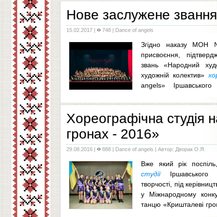
Нове заслужене званн
15.02.2017
|
748 |
Dance of angels
Згідно наказу МОН 
присвоєння, підтверд
звань «Народний худо
художній колектив»
хо
angels» Іршавського
творчості присвоєно звання «зразковий&raqu
.
Хореографічна студія 
гронах - 2016»
29.08.2016
|
888 |
Dance of angels
| Автор: Дворак О.Я.
Вже який рік поспіль
студії
Іршавського р
творчості, під керівниц
у Міжнародному конкур
танцю «Кришталеві гро
у місті Виноградів. Цього року у фестивалі вз