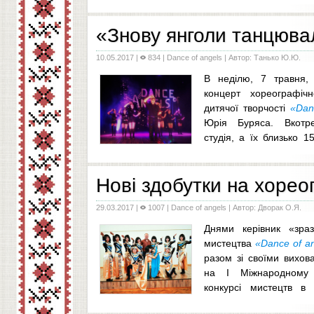
Кушниці. Середня група поїхала до Рівного, 
...
«Знову янголи танцюв
10.05.2017
|
834 |
Dance of angels
| Автор: Танько Ю.Ю.
В неділю, 7 травня, 
концерт хореографічн
дитячої творчості
«Dan
Юрія Буряса. Вкотр
студія, а їх близько 1
представляла на огляд публіці свої творчі н
Нові здобутки на хорео
29.03.2017
|
1007 |
Dance of angels
| Автор: Дворак О.Я.
Днями керівник «зраз
мистецтва
«Dance of a
разом зі своїми вихо
на І Міжнародному 
конкурсі мистецтв в 
березня у рамках теле-проекту «Єднання». 