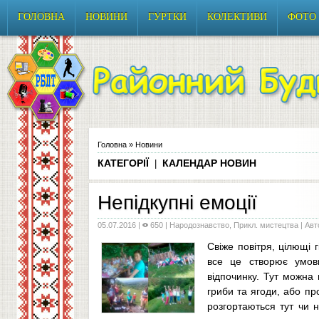
ГОЛОВНА
НОВИНИ
ГУРТКИ
КОЛЕКТИВИ
ФОТО
Головна
»
Новини
КАТЕГОРІЇ
КАЛЕНДАР НОВИН
|
Непідкупні емоції
05.07.2016
|
650 |
Народознавство, Прикл. мистецтва
| Авт
Свіже повітря, цілющі г
все це створює умов
відпочинку. Тут можна 
гриби та ягоди, або пр
розгортаються тут чи н