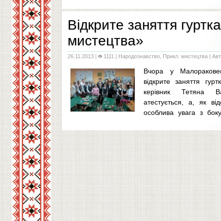
Не дарма ми з гуртківцями знову обрали екску
лісі - це ні з чим не порівнянні емоції
...
Відкрите заняття гуртк
мистецтва»
26.11.2013
|
1111 |
Народознавство, Прикл. мистецтва
| Авт
Вчора у Малораковец
відкрите заняття гур
керівник Тетяна В
атестується, а, як ві
особлива увага з боку 
методистів.
...