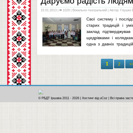
Даруємо радість людя
15.01.2013
|
1029 |
Вокально-театральний
| Автор: Глушко В
Свої систему і послід
старих традицій і ум
заклад підтверджував
щедрівками і колядкам
одна з давніх традиці
група у нашому закладі бул
...
1
2
>
© РБДТ Іршава 2011
-
2026 |
Хостинг від
uCoz
| Всі права заст