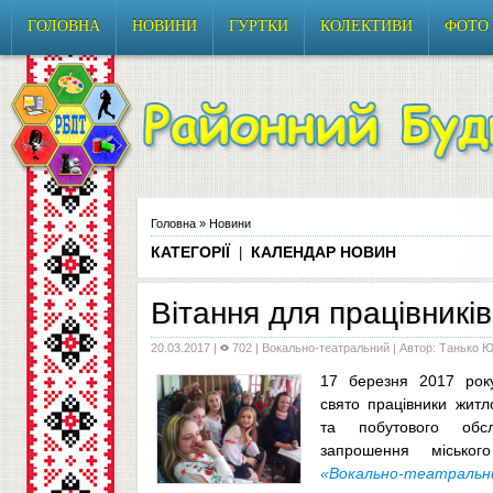
ГОЛОВНА
НОВИНИ
ГУРТКИ
КОЛЕКТИВИ
ФОТО
Головна
»
Новини
КАТЕГОРІЇ
КАЛЕНДАР НОВИН
|
Вітання для працівникі
20.03.2017
|
702 |
Вокально-театральний
| Автор: Танько 
17 березня 2017 року
свято працівники житл
та побутового обс
запрошення міськог
«Вокально-театральн