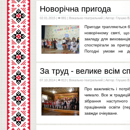
​Новорічна пригода
02.01.2015
|
881 |
Вокально-театральний
| Автор: Глушко В.
Пригоди трапляються буд
новорічному святі, щ
закладу для вихованців,
спостерігали за приго
Погодні умови не д
штатному режимі, тож усім довелося зустрічат
​За труд - велике всім с
07.10.2014
|
813 |
Вокально-театральний
| Автор: Глушко В.
Про важливість і потрі
чимало. Все ж традиці
зібрання наступного
працівників освіти (п
завжди очікуване.
По-свят
...