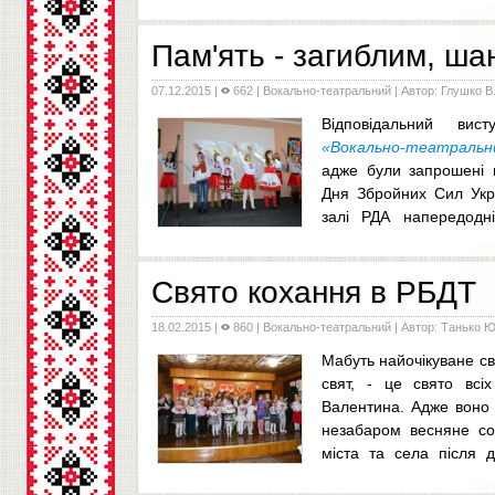
також взяли участь у привітанні людей такої 
професії. Як було зазна
...
Пам'ять - загиблим, ша
07.12.2015
|
662 |
Вокально-театральний
| Автор: Глушко В.
Відповідальний вис
«Вокально-театральн
адже були запрошені 
Дня Збройних Сил Укра
залі РДА напередодн
встановлено у 1993-му році постановою Вер
жовтня № 35
...
Свято кохання в РБДТ
18.02.2015
|
860 |
Вокально-театральний
| Автор: Танько Ю
Мабуть найочікуване св
свят, - це свято всі
Валентина. Адже воно 
незабаром весняне сон
міста та села після д
серця. Свято кохання, любові, музики та ніжни