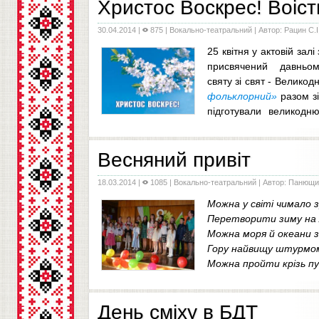
Христос Воскрес! Воіст
30.04.2014
|
875 |
Вокально-театральний
| Автор: Рацин С.І
25 квітня у актовій зал
присвячений давньому
святу зі свят - Великод
фольклорний»
разом зі
підготували великодн
Воістину Воскрес!». У своїй бесіді Тетян
...
Весняний привіт
18.03.2014
|
1085 |
Вокально-театральний
| Автор: Панющик
Можна у світі чимало 
Перетворити зиму на 
Можна моря й океани 
Гору найвищу штурмо
Можна пройти крізь пу
Тільки без мами не можна н
...
День сміху в БДТ