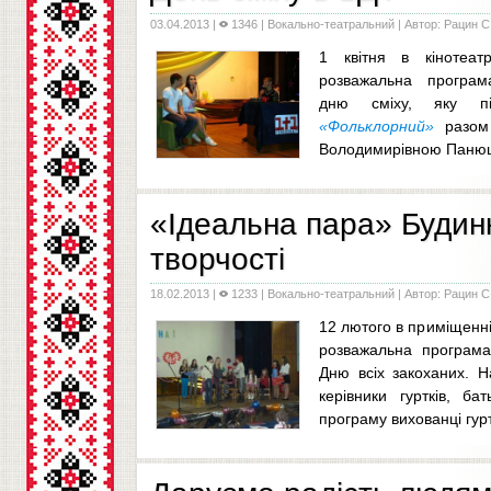
03.04.2013
|
1346 |
Вокально-театральний
| Автор: Рацин С.
1 квітня в кінотеат
розважальна програм
дню сміху, яку під
«Фольклорний»
разом 
Володимирівною Паню
...
«Ідеальна пара» Будин
творчості
18.02.2013
|
1233 |
Вокально-театральний
| Автор: Рацин С.
12 лютого в приміщенні
розважальна програма
Дню всіх закоханих. На
керівники гуртків, ба
програму вихованці гур