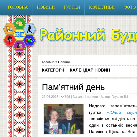
ГОЛОВНА
НОВИНИ
ГУРТКИ
КОЛЕКТИВИ
ФОТО
Головна
»
Новини
КАТЕГОРІЇ
КАЛЕНДАР НОВИН
|
Пам’ятний день
21.06.2016
|
796 |
Загальні новини
| Автор: Глушко В.І.
Надовго запам’ятаєт
гуртка
«Юний скул
творчість», які діють на 
один з останніх весня
Павлівна Щока та Віта 