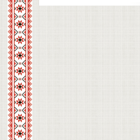
директором школи Ярославою Іванівною Гле