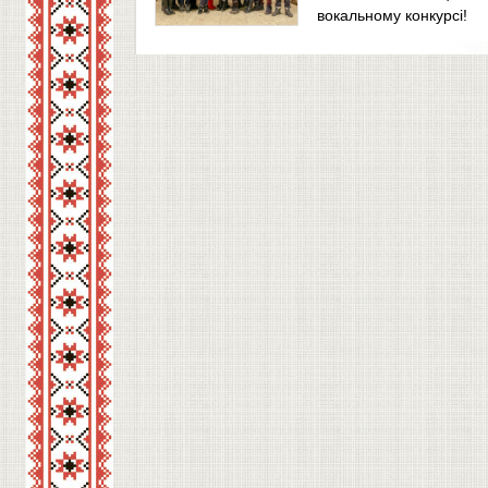
вокальному конкурсі!
І вихованці-дебютанти «зразкової» студії ес
своїми високими результатами на Всеукраїнс