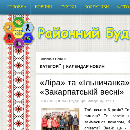
ГОЛОВНА
НОВИНИ
ГУРТКИ
КОЛЕКТИВИ
ФОТО
Головна
»
Новини
КАТЕГОРІЇ
КАЛЕНДАР НОВИН
|
«Ліра» та «Ільничанка»
«Закарпатській весні»
07.03.2018
|
764 |
Студія Ліра
| Автор: Глушко В.І.
Тобі всього 6 років? Т
пишеш? Ти зовсім не
займаєшся вокалом, 
співати? Знай: це - 