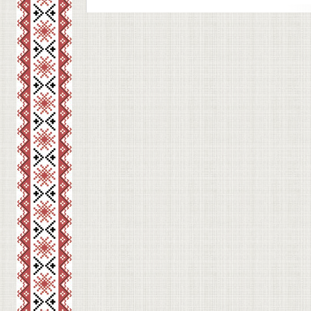
Кушниці. Середня група поїхала до Рівного, 
...