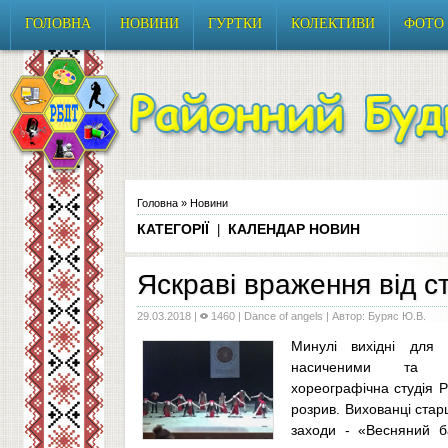
ГОЛОВНА
НОВИНИ
ГУРТКИ
КОЛЕКТИВИ
ФОТО
Головна
»
Новини
КАТЕГОРІЇ
КАЛЕНДАР НОВИН
|
Яскраві враження від ст
29.03.2018
|
1460 |
Dance of angels
| Автор: Буряс Ю.В.
Минулі вихідні для 
насиченими та ре
хореографічна студія
розрив. Вихованці старш
заходи - «Весняний б